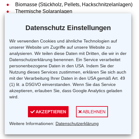
Biomasse (Stückholz, Pellets, Hackschnitzelanlagen)
Thermische Solaranlagen
Wärmepumpe
Fernwärmeanschlüsse
Datenschutz Einstellungen
Förderung der österreichischen Bundesregierung –
Wir verwenden Cookies und ähnliche Technologien auf
www.umweltfoerderung.at
unserer Website um Zugriffe auf unsere Website zu
analysieren. Wir teilen diese Daten mit Dritten, die wir in der
Erneuerbare Energie
Datenschutzerklärung benennen. Ein Service verarbeitet
Sanierungsscheck
personenbezogene Daten in den USA. Indem Sie der
Nutzung dieses Services zustimmen, erklären Sie sich auch
Rufen Sie uns an!
mit der Verarbeitung Ihrer Daten in den USA gemäß Art. 49
(1) lit. a DSGVO einverstanden. Wenn Sie das Service
akzeptieren, erlauben Sie, dass Google Analytics geladen
© Pritz Ges.m.b.H. - Trefflingerstr.15 - 9871 Seeboden - Tel.: 04762/81918 -
wird.
service@pritz.at
Impressum
Datenschutzerklärung
AKZEPTIEREN
ABLEHNEN
Weitere Informationen:
Datenschutzerklärung